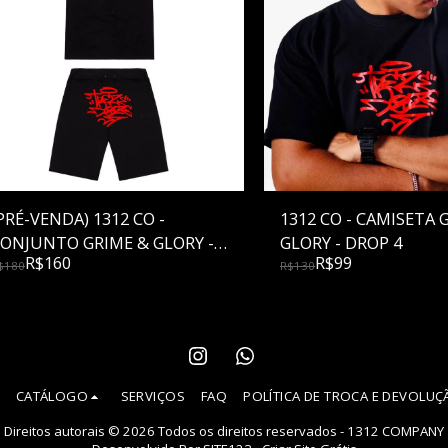
PRÉ-VENDA) 1312 CO -
1312 CO - CAMISETA GRIME &
ONJUNTO GRIME & GLORY -
GLORY - DROP 4
R$
160
R$
99
ROP 4 - Cópia de
$
180
R$
130
CATÁLOGO
SERVIÇOS
FAQ
POLÍTICA DE TROCA E DEVOLU
Direitos autorais © 2026 Todos os direitos reservados -
1312 COMPANY