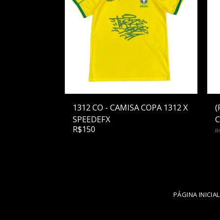
1312 CO - CAMISA COPA 1312 X
(
SPEEDEFX
C
R$
150
D
R
PÁGINA INICIAL