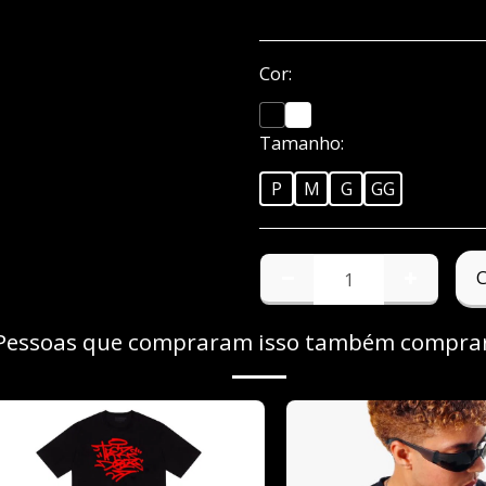
Cor:
*
Tamanho:
*
P
M
G
GG
Pessoas que compraram isso também compr