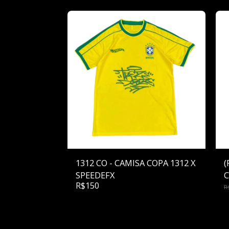
1312 CO - CAMISA COPA 1312 X
(
SPEEDEFX
C
R$
150
D
R