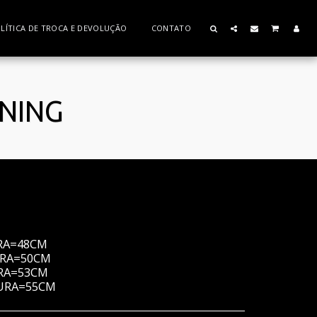
LÍTICA DE TROCA E DEVOLUÇÃO
CONTATO
TNING
URA=48CM
URA=50CM
URA=53CM
GURA=55CM