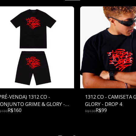
PRÉ-VENDA) 1312 CO -
1312 CO - CAMISETA GRIME &
ONJUNTO GRIME & GLORY -
GLORY - DROP 4
R$
160
R$
99
ROP 4 - Cópia de
$
180
R$
130